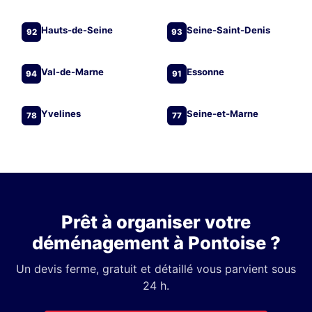
Hauts-de-Seine
Seine-Saint-Denis
92
93
Val-de-Marne
Essonne
94
91
Yvelines
Seine-et-Marne
78
77
Prêt à organiser votre
déménagement à Pontoise ?
Un devis ferme, gratuit et détaillé vous parvient sous
24 h.