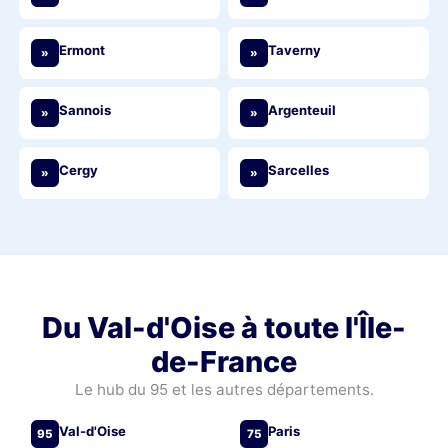
Ermont
Taverny
»
»
Sannois
Argenteuil
»
»
Cergy
Sarcelles
»
»
Du Val-d'Oise à toute l'Île-
de-France
Le hub du 95 et les autres départements.
Val-d'Oise
Paris
95
75